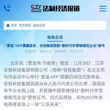
首页
/
栏目资讯
/
知名企业
知名企业
“爱返”APP震撼首发，谷投集团荣获“新时代学雷锋模范企业”称号
所属分类：
知名企业
发布时间：
2025-12-30
北京讯（曹道伟 邝俊荣）报道：12月28日，江苏
谷投科技集团有限公司（简称“谷投集团”）在北京亮
马河会议中心举行“爱返APP”震撼启动仪式发布会。
谷投科技集团高级合伙人孙川代表公司出席，现场宣
布平台全国上线，并获颁中国雷锋报社“新时代学雷
锋模范企业”荣誉证书。仪式虽简短，却为2025年末
电商赛道添上一抹“江苏风采”。