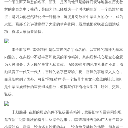
一个陌生而又熟悉的名字。陌生，是因为他只是静静而安详地躺在历史教
材的扉页之中；熟悉，是因为他已经成为一个时代的缩影，一个民族的象
征；是因为他已然转化成一种精神，沉淀并绽放在中华儿女的心中，成为
永恒。葛部长的讲话赢得了大家的掌声赞同，最后他预祝联谊会圆满成
功，祝愿大家新春愉快。
李全胜致辞:‘雷锋精神’是以雷锋的名字命名的、以雷锋的精神为基本
内涵的、在实践中不断丰富和发展的革命精神。其实质和核心是全心全意
为人民服务，为人民的事业无私奉献。历经60多年的风雨沧桑而不衰，激
励教育了一代又一代人，雷锋的名字已家喻户晓，雷锋的事迹深入人心，
而且影响到了国外。可见‘雷锋精神’是一个极具丰富文化底蕴的社会现象
是中华民族精神的重要组成部分，值得我们不断地去学习、研讨、交流、
弘扬。
宋殿胜讲: 在新的历史条件下弘扬雷锋精神，就要把学习雷锋同实现
党在新世纪新阶段的奋斗目标结合起来，用雷锋精神去激励广大青年建设
小康社会。雷锋，没有浴血沙场的丰功，没有惊天动地的伟绩，却有着一