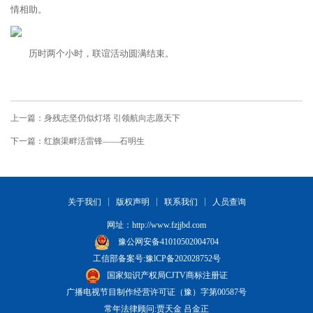
情相助。
历时两个小时，联谊活动圆满结束。
上一篇：身残志坚仍似灯塔 引领航向志愿天下
下一篇：红旗渠畔活雷锋——石明生
关于我们
版权声明
联系我们
人员查询
网址：
http://www.fzjjbd.com
豫公网安备41010502004704
工信部备案号:豫lCP备202028752号
国家知识产权局CJTV商标注册证
广播电视节目制作经营许可证（豫）字第00587号
常年法律顾问:贾天金 吕金正