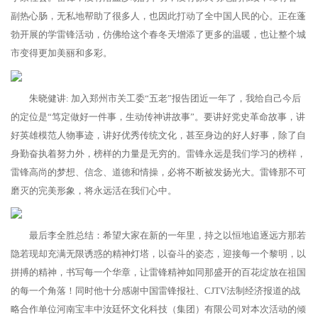
副热心肠，无私地帮助了很多人，也因此打动了全中国人民的心。正在蓬
勃开展的学雷锋活动，仿佛给这个春冬天增添了更多的温暖，也让整个城
市变得更加美丽和多彩。
朱晓健讲: 加入郑州市关工委“五老”报告团近一年了，我给自己今后
的定位是“笃定做好一件事，生动传神讲故事”。要讲好党史革命故事，讲
好英雄模范人物事迹，讲好优秀传统文化，甚至身边的好人好事，除了自
身勤奋执着努力外，榜样的力量是无穷的。雷锋永远是我们学习的榜样，
雷锋高尚的梦想、信念、道德和情操，必将不断被发扬光大。雷锋那不可
磨灭的完美形象，将永远活在我们心中。
最后李全胜总结：希望大家在新的一年里，持之以恒地追逐远方那若
隐若现却充满无限诱惑的精神灯塔，以奋斗的姿态，迎接每一个黎明，以
拼搏的精神，书写每一个华章，让雷锋精神如同那盛开的百花绽放在祖国
的每一个角落！同时他十分感谢中国雷锋报社、CJTV法制经济报道的战
略合作单位河南宝丰中汝廷怀文化科技（集团）有限公司对本次活动的倾