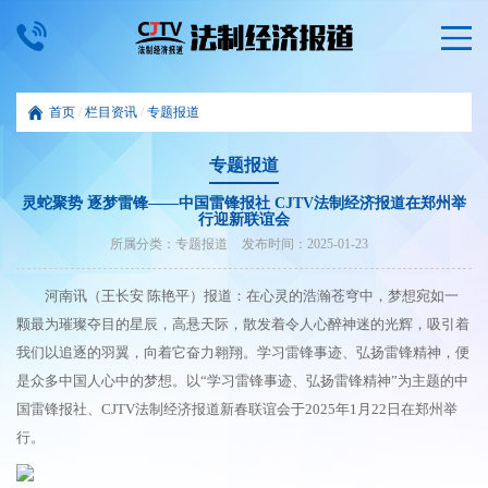
首页
/
栏目资讯
/
专题报道
专题报道
灵蛇聚势 逐梦雷锋——中国雷锋报社 CJTV法制经济报道在郑州举
行迎新联谊会
所属分类：
专题报道
发布时间：
2025-01-23
河南讯（王长安 陈艳平）报道：在心灵的浩瀚苍穹中，梦想宛如一
颗最为璀璨夺目的星辰，高悬天际，散发着令人心醉神迷的光辉，吸引着
我们以追逐的羽翼，向着它奋力翱翔。学习雷锋事迹、弘扬雷锋精神，便
是众多中国人心中的梦想。以“学习雷锋事迹、弘扬雷锋精神”为主题的中
国雷锋报社、CJTV法制经济报道新春联谊会于2025年1月22日在郑州举
行。