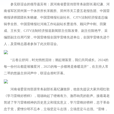
参见联谊会的领导嘉宾有：原河南省委宣传部常务副部长葛纪谦、河
南省军区郑州第一干休所所长宋殿胜、郑州市关工委五老报告团、中国雷
锋报讲师团团长朱晓健、中国雷锋报社副社长、CJTV法制经济报道总编
辑李全胜、中国雷锋报社河南工作站副站长曹道伟、顾问尹中刚、田聚
成、王长安、CJTV法制经济报道新闻部主任陈发青、副主任陈艳平、采
编部副主任周巧荣，中国雷锋报全国学雷锋先进单位，全国学雷锋先进个
人，及雷锋志愿者参加了此次联谊会。
“云卷云舒间，时光悄然流转；潮起潮落里，我们共同成长。2024的
每一份付出都是璀璨星河，2025的每一步都将是春暖花开”，在主持人常
二琴的悠扬主持词声中，联谊会准时开幕。
河南省委宣传部原常务副部长葛纪谦致辞，他首先提议大家共唱红歌
《学习雷锋好榜样》，现场响起了铿锵有力、激昂响亮的歌声。接着葛老
简述了学习雷锋精神的历史意义和现实意义，学习雷锋好榜样，忠于革命
忠于党，爱憎分明不忘本，立场坚定斗志强，立场坚定斗志强。”雷锋，